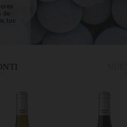
bores
n de
os tus
ONTI
NUE