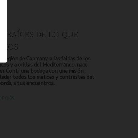
S RAÍCES DE LO QUE
OMOS
a región de Capmany, a las faldas de los
neos y a orillas del Mediterráneo, nace
er Conti, una bodega con una misión:
ladar todos los matices y contrastes del
ordà, a tus encuentros.
er más