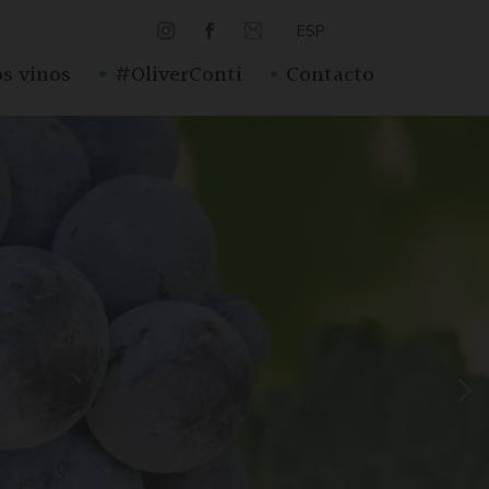
ESP
·
·
s vinos
#OliverConti
Contacto