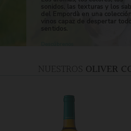
sonidos, las texturas y los sa
del Empordà en una colecció
vinos capaz de despertar tod
sentidos.
Descúbrenos
NUESTROS
OLIVER C