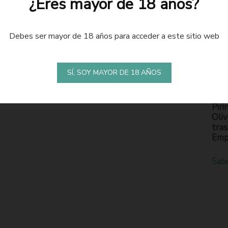
¿Eres mayor de 18 años?
Debes ser mayor de 18 años para acceder a este sitio web
LA
S
SÍ, SOY MAYOR DE 18 AÑOS
En l
Piri
Oliv
tras
Emp
Sab