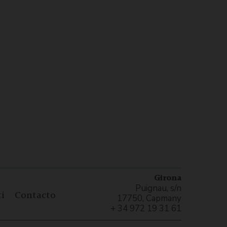
Girona
Puignau, s/n
i
Contacto
17750, Capmany
+ 34 972 19 31 61