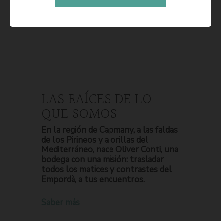
LAS RAÍCES DE LO
QUE SOMOS
En la región de Capmany, a las faldas
de los Pirineos y a orillas del
Mediterráneo, nace Oliver Conti, una
bodega con una misión: trasladar
todos los matices y contrastes del
Empordà, a tus encuentros.
Saber más