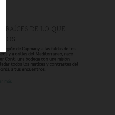
S RAÍCES DE LO QUE
OMOS
a región de Capmany, a las faldas de los
neos y a orillas del Mediterráneo, nace
er Conti, una bodega con una misión:
ladar todos los matices y contrastes del
ordà, a tus encuentros.
er más