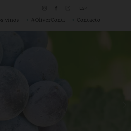
ESP
·
·
s vinos
#OliverConti
Contacto