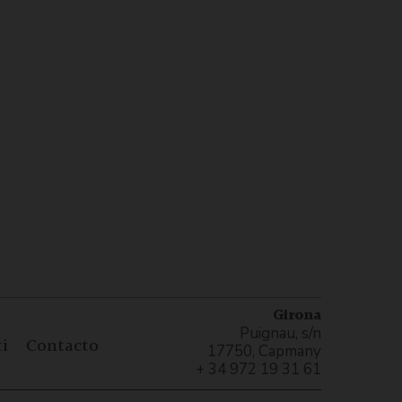
Girona
Puignau, s/n
i
Contacto
17750, Capmany
+ 34 972 19 31 61