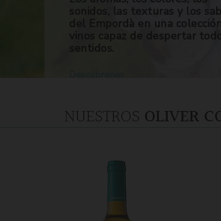
sonidos, las texturas y los sa
del Empordà en una colecció
vinos capaz de despertar tod
sentidos.
Descúbrenos
NUESTROS
OLIVER C