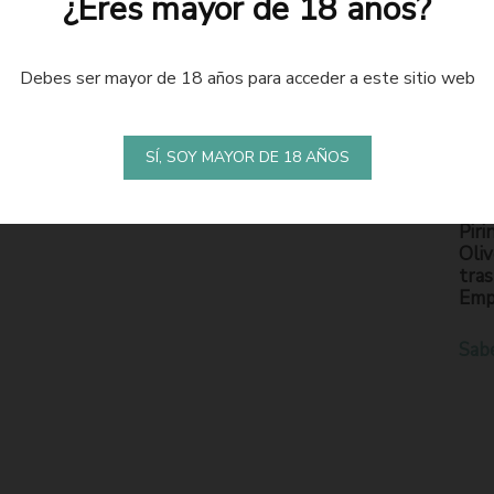
¿Eres mayor de 18 años?
Debes ser mayor de 18 años para acceder a este sitio web
LA
S
SÍ, SOY MAYOR DE 18 AÑOS
En l
Piri
Oliv
tras
Emp
Sab