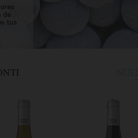
bores
n de
os tus
ONTI
NUE