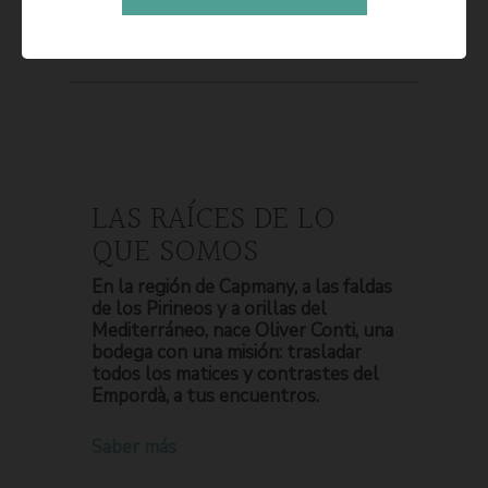
LAS RAÍCES DE LO
QUE SOMOS
En la región de Capmany, a las faldas
de los Pirineos y a orillas del
Mediterráneo, nace Oliver Conti, una
bodega con una misión: trasladar
todos los matices y contrastes del
Empordà, a tus encuentros.
Saber más