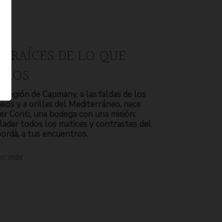
S RAÍCES DE LO QUE
OMOS
a región de Capmany, a las faldas de los
neos y a orillas del Mediterráneo, nace
er Conti, una bodega con una misión:
ladar todos los matices y contrastes del
ordà, a tus encuentros.
er más