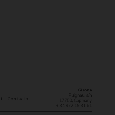
Girona
Puignau, s/n
i
Contacto
17750, Capmany
+ 34 972 19 31 61