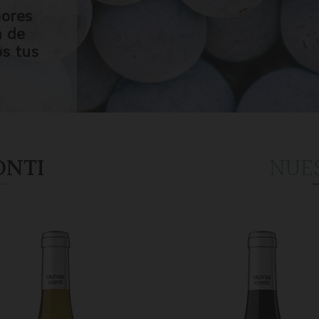
bores
n de
os tus
ONTI
NUE