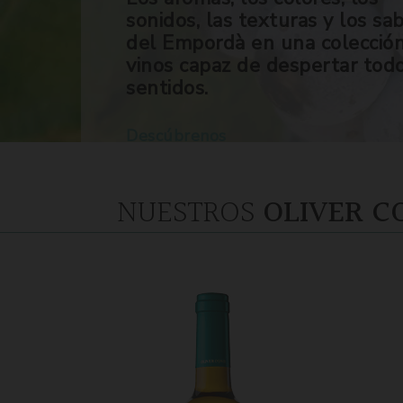
sonidos, las texturas y los sa
del Empordà en una colecció
vinos capaz de despertar tod
sentidos.
Descúbrenos
NUESTROS
OLIVER C