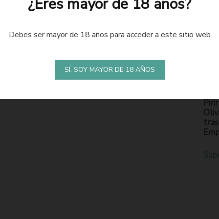
¿Eres mayor de 18 años?
Debes ser mayor de 18 años para acceder a este sitio web
LA
S
SÍ, SOY MAYOR DE 18 AÑOS
En l
Piri
Oliv
tras
Emp
Sab