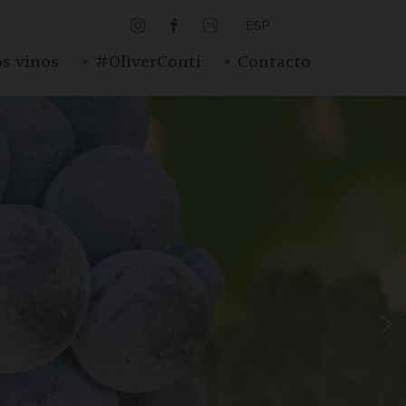
ESP
·
·
s vinos
#OliverConti
Contacto