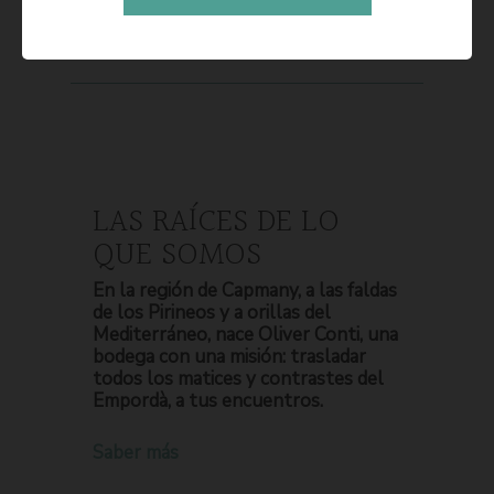
LAS RAÍCES DE LO
QUE SOMOS
En la región de Capmany, a las faldas
de los Pirineos y a orillas del
Mediterráneo, nace Oliver Conti, una
bodega con una misión: trasladar
todos los matices y contrastes del
Empordà, a tus encuentros.
Saber más