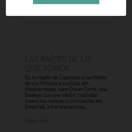
LAS RAÍCES DE LO
QUE SOMOS
En la región de Capmany, a las faldas
de los Pirineos y a orillas del
Mediterráneo, nace Oliver Conti, una
bodega con una misión: trasladar
todos los matices y contrastes del
Empordà, a tus encuentros.
Saber más