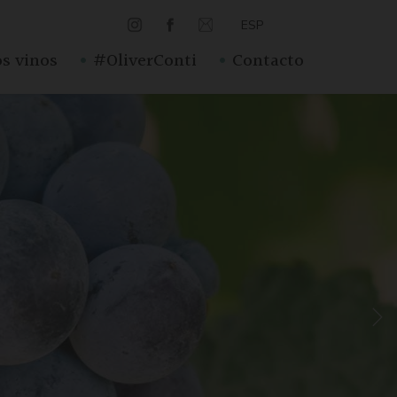
ESP
·
·
s vinos
#OliverConti
Contacto