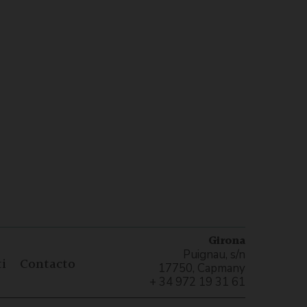
Girona
Puignau, s/n
i
Contacto
17750, Capmany
+ 34 972 19 31 61