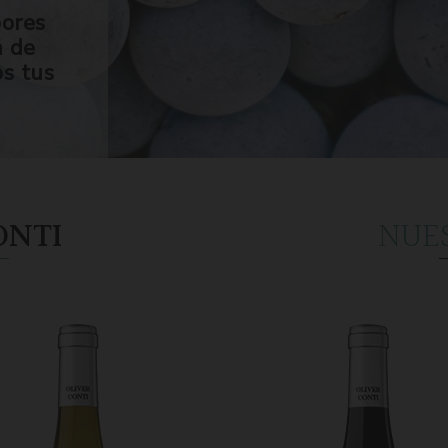
bores
n de
os tus
ONTI
NUE