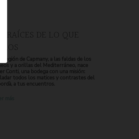
S RAÍCES DE LO QUE
OMOS
a región de Capmany, a las faldas de los
neos y a orillas del Mediterráneo, nace
er Conti, una bodega con una misión:
ladar todos los matices y contrastes del
ordà, a tus encuentros.
er más