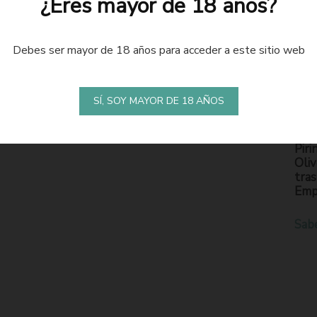
¿Eres mayor de 18 años?
Debes ser mayor de 18 años para acceder a este sitio web
LA
S
SÍ, SOY MAYOR DE 18 AÑOS
En l
Piri
Oliv
tras
Emp
Sab