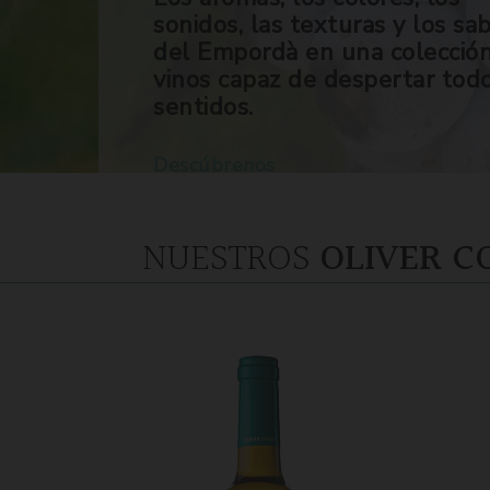
sonidos, las texturas y los sa
del Empordà en una colecció
vinos capaz de despertar tod
sentidos.
Descúbrenos
NUESTROS
OLIVER C