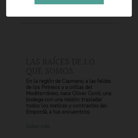
LAS RAÍCES DE LO
QUE SOMOS
En la región de Capmany, a las faldas
de los Pirineos y a orillas del
Mediterráneo, nace Oliver Conti, una
bodega con una misión: trasladar
todos los matices y contrastes del
Empordà, a tus encuentros.
Saber más