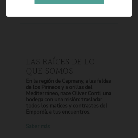
LAS RAÍCES DE LO
QUE SOMOS
En la región de Capmany, a las faldas
de los Pirineos y a orillas del
Mediterráneo, nace Oliver Conti, una
bodega con una misión: trasladar
todos los matices y contrastes del
Empordà, a tus encuentros.
Saber más