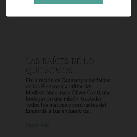
LAS RAÍCES DE LO
QUE SOMOS
En la región de Capmany, a las faldas
de los Pirineos y a orillas del
Mediterráneo, nace Oliver Conti, una
bodega con una misión: trasladar
todos los matices y contrastes del
Empordà, a tus encuentros.
Saber más