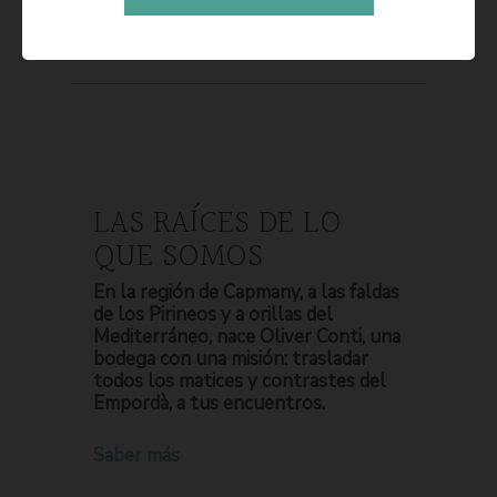
LAS RAÍCES DE LO
QUE SOMOS
En la región de Capmany, a las faldas
de los Pirineos y a orillas del
Mediterráneo, nace Oliver Conti, una
bodega con una misión: trasladar
todos los matices y contrastes del
Empordà, a tus encuentros.
Saber más