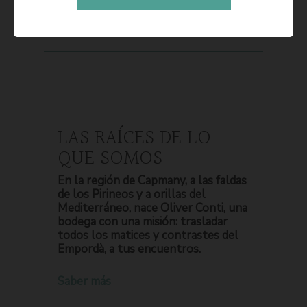
LAS RAÍCES DE LO
QUE SOMOS
En la región de Capmany, a las faldas
de los Pirineos y a orillas del
Mediterráneo, nace Oliver Conti, una
bodega con una misión: trasladar
todos los matices y contrastes del
Empordà, a tus encuentros.
Saber más