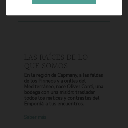
LAS RAÍCES DE LO
QUE SOMOS
En la región de Capmany, a las faldas
de los Pirineos y a orillas del
Mediterráneo, nace Oliver Conti, una
bodega con una misión: trasladar
todos los matices y contrastes del
Empordà, a tus encuentros.
Saber más