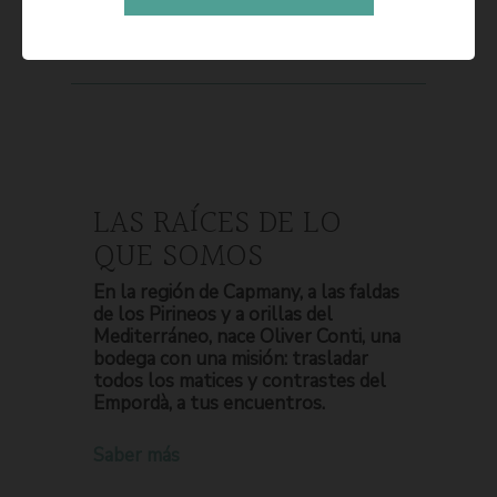
LAS RAÍCES DE LO
QUE SOMOS
En la región de Capmany, a las faldas
de los Pirineos y a orillas del
Mediterráneo, nace Oliver Conti, una
bodega con una misión: trasladar
todos los matices y contrastes del
Empordà, a tus encuentros.
Saber más