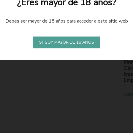
¿Eres mayor de 18 años?
Debes ser mayor de 18 años para acceder a este sitio web
LA
S
SÍ, SOY MAYOR DE 18 AÑOS
En l
Piri
Oliv
tras
Emp
Sab