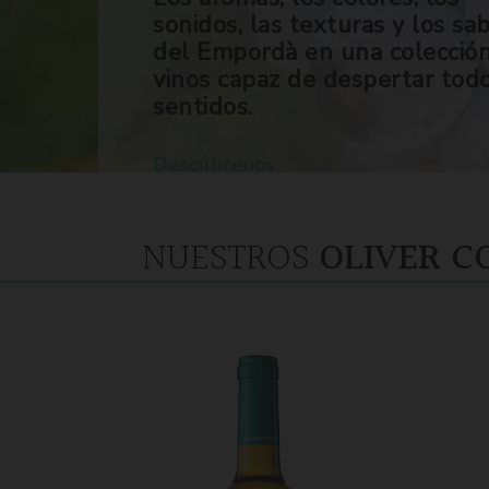
sonidos, las texturas y los sa
del Empordà en una colecció
vinos capaz de despertar tod
sentidos.
Descúbrenos
NUESTROS
OLIVER C