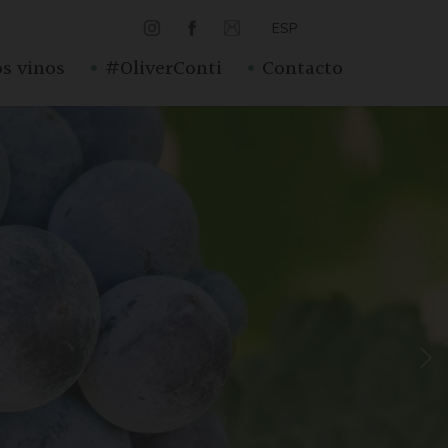
ESP
·
·
s vinos
#OliverConti
Contacto