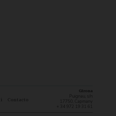
Girona
Puignau, s/n
i
Contacto
17750, Capmany
+ 34 972 19 31 61