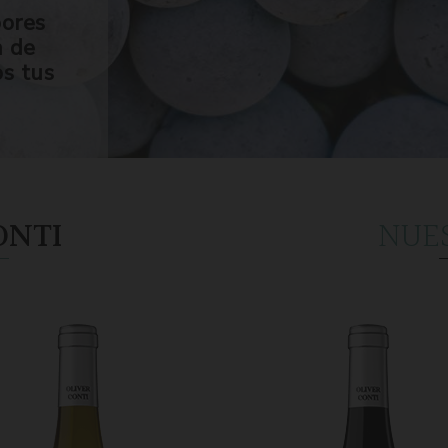
bores
n de
os tus
ONTI
NUE