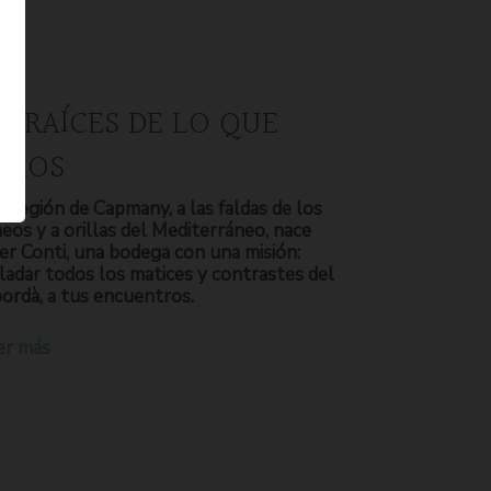
S RAÍCES DE LO QUE
OMOS
a región de Capmany, a las faldas de los
neos y a orillas del Mediterráneo, nace
er Conti, una bodega con una misión:
ladar todos los matices y contrastes del
ordà, a tus encuentros.
er más