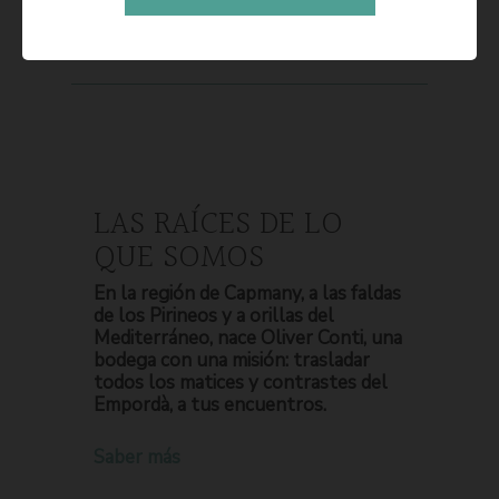
LAS RAÍCES DE LO
QUE SOMOS
En la región de Capmany, a las faldas
de los Pirineos y a orillas del
Mediterráneo, nace Oliver Conti, una
bodega con una misión: trasladar
todos los matices y contrastes del
Empordà, a tus encuentros.
Saber más