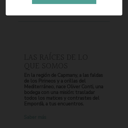
LAS RAÍCES DE LO
QUE SOMOS
En la región de Capmany, a las faldas
de los Pirineos y a orillas del
Mediterráneo, nace Oliver Conti, una
bodega con una misión: trasladar
todos los matices y contrastes del
Empordà, a tus encuentros.
Saber más