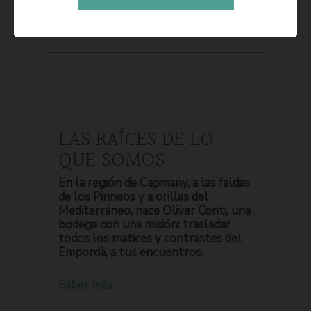
LAS RAÍCES DE LO
QUE SOMOS
En la región de Capmany, a las faldas
de los Pirineos y a orillas del
Mediterráneo, nace Oliver Conti, una
bodega con una misión: trasladar
todos los matices y contrastes del
Empordà, a tus encuentros.
Saber más