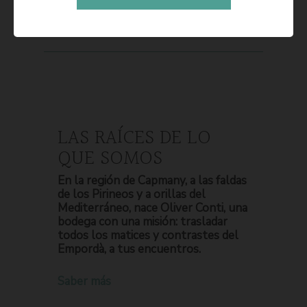
LAS RAÍCES DE LO
QUE SOMOS
En la región de Capmany, a las faldas
de los Pirineos y a orillas del
Mediterráneo, nace Oliver Conti, una
bodega con una misión: trasladar
todos los matices y contrastes del
Empordà, a tus encuentros.
Saber más