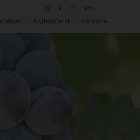
ESP
·
·
s vinos
#OliverConti
Contacto