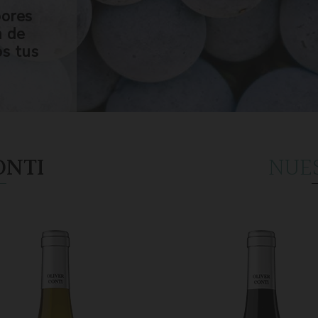
bores
n de
os tus
ONTI
NUE