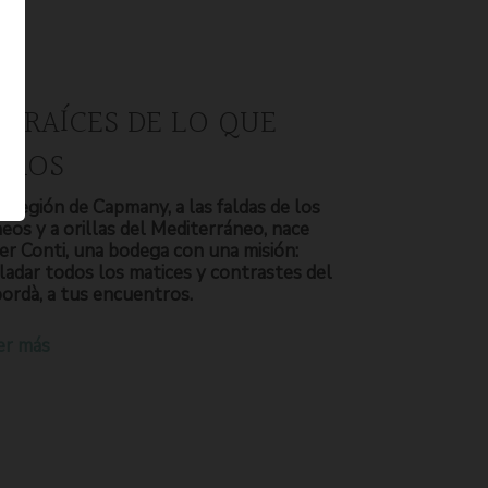
S RAÍCES DE LO QUE
OMOS
a región de Capmany, a las faldas de los
neos y a orillas del Mediterráneo, nace
er Conti, una bodega con una misión:
ladar todos los matices y contrastes del
ordà, a tus encuentros.
er más