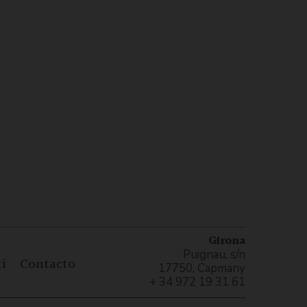
Girona
Puignau, s/n
i
Contacto
17750, Capmany
+ 34 972 19 31 61