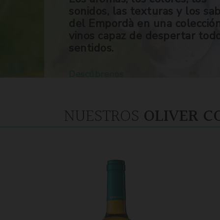
sonidos, las texturas y los sa
del Empordà en una colecció
vinos capaz de despertar tod
sentidos.
Descúbrenos
NUESTROS
OLIVER C