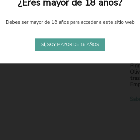
¿Eres mayor de 18 años?
Debes ser mayor de 18 años para acceder a este sitio web
LA
S
SÍ, SOY MAYOR DE 18 AÑOS
En l
Piri
Oliv
tras
Emp
Sab