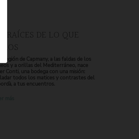
S RAÍCES DE LO QUE
OMOS
a región de Capmany, a las faldas de los
neos y a orillas del Mediterráneo, nace
er Conti, una bodega con una misión:
ladar todos los matices y contrastes del
ordà, a tus encuentros.
er más