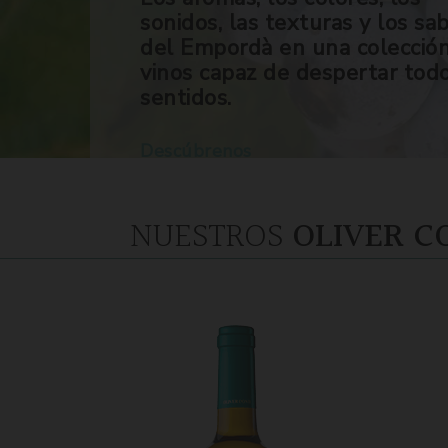
sonidos, las texturas y los sa
del Empordà en una colecció
vinos capaz de despertar tod
sentidos.
Descúbrenos
NUESTROS
OLIVER C