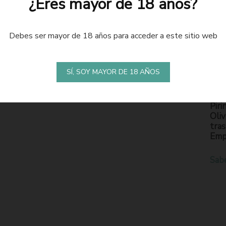
¿Eres mayor de 18 años?
Debes ser mayor de 18 años para acceder a este sitio web
LA
S
SÍ, SOY MAYOR DE 18 AÑOS
En l
Piri
Oliv
tras
Emp
Sab