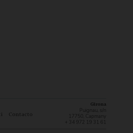
Girona
Puignau, s/n
i
Contacto
17750, Capmany
+ 34 972 19 31 61