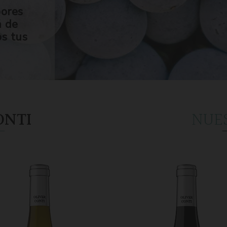
bores
n de
os tus
ONTI
NUE