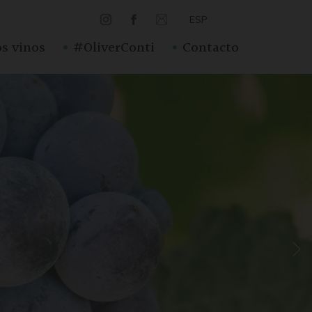
ESP
·
·
s vinos
#OliverConti
Contacto