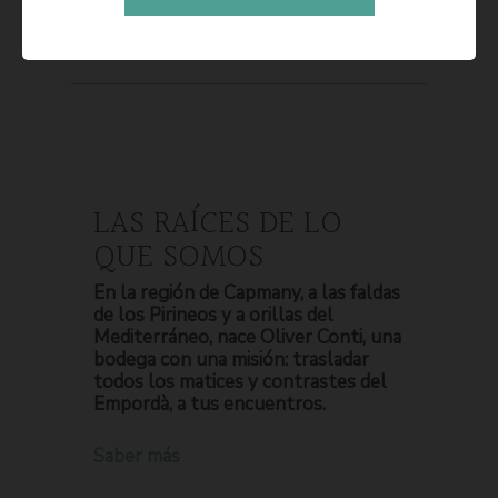
LAS RAÍCES DE LO
QUE SOMOS
En la región de Capmany, a las faldas
de los Pirineos y a orillas del
Mediterráneo, nace Oliver Conti, una
bodega con una misión: trasladar
todos los matices y contrastes del
Empordà, a tus encuentros.
Saber más