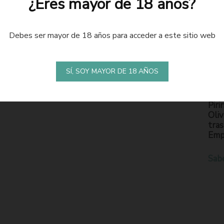
¿Eres mayor de 18 años?
Debes ser mayor de 18 años para acceder a este sitio web
LA
S
SÍ, SOY MAYOR DE 18 AÑOS
En l
Piri
Oliv
tras
Emp
Sab