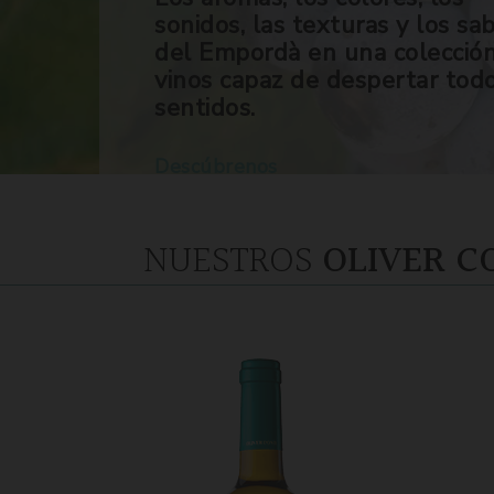
sonidos, las texturas y los sa
del Empordà en una colecció
vinos capaz de despertar tod
sentidos.
Descúbrenos
NUESTROS
OLIVER C