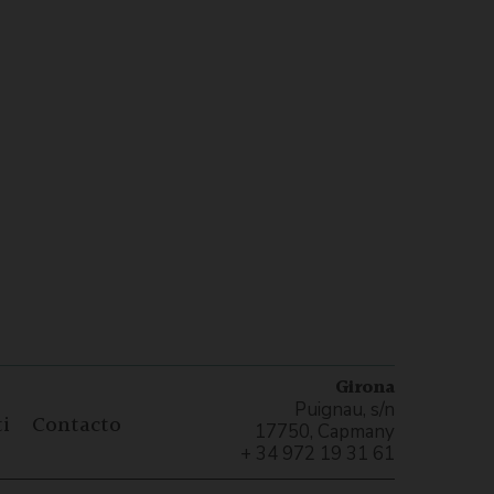
Girona
Puignau, s/n
i
Contacto
17750, Capmany
+ 34 972 19 31 61