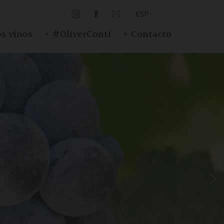
ESP
·
·
s vinos
#OliverConti
Contacto