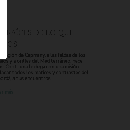
S RAÍCES DE LO QUE
OMOS
a región de Capmany, a las faldas de los
neos y a orillas del Mediterráneo, nace
er Conti, una bodega con una misión:
ladar todos los matices y contrastes del
ordà, a tus encuentros.
er más