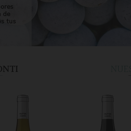
bores
n de
os tus
ONTI
NUE