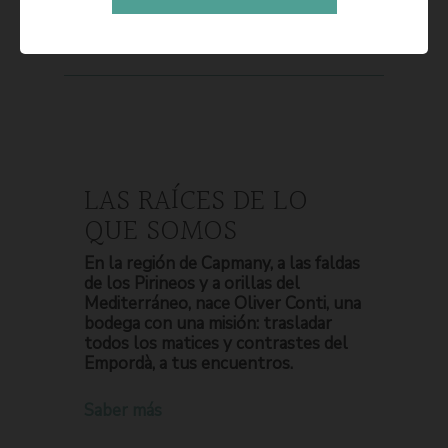
LAS RAÍCES DE LO
QUE SOMOS
En la región de Capmany, a las faldas
de los Pirineos y a orillas del
Mediterráneo, nace Oliver Conti, una
bodega con una misión: trasladar
todos los matices y contrastes del
Empordà, a tus encuentros.
Saber más