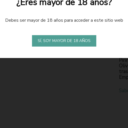
¿Eres mayor de 18 años?
Debes ser mayor de 18 años para acceder a este sitio web
LA
S
SÍ, SOY MAYOR DE 18 AÑOS
En l
Piri
Oliv
tras
Emp
Sab