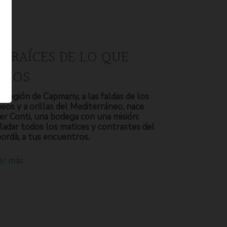
S RAÍCES DE LO QUE
OMOS
a región de Capmany, a las faldas de los
neos y a orillas del Mediterráneo, nace
er Conti, una bodega con una misión:
ladar todos los matices y contrastes del
ordà, a tus encuentros.
er más