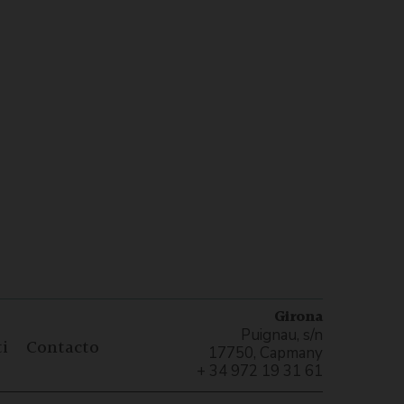
Girona
Puignau, s/n
i
Contacto
17750, Capmany
+ 34 972 19 31 61