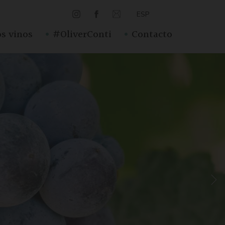
ESP
·
·
s vinos
#OliverConti
Contacto