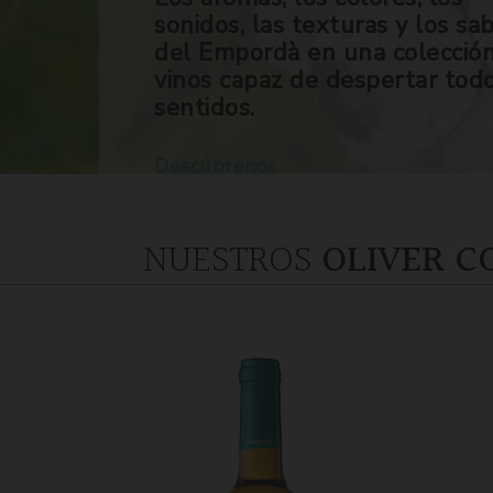
sonidos, las texturas y los sa
del Empordà en una colecció
vinos capaz de despertar tod
sentidos.
Descúbrenos
NUESTROS
OLIVER C