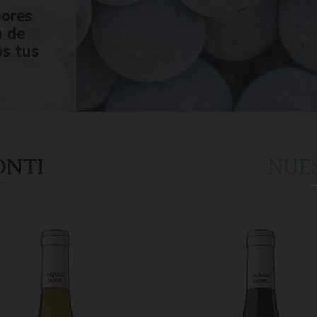
bores
n de
os tus
ONTI
NUE