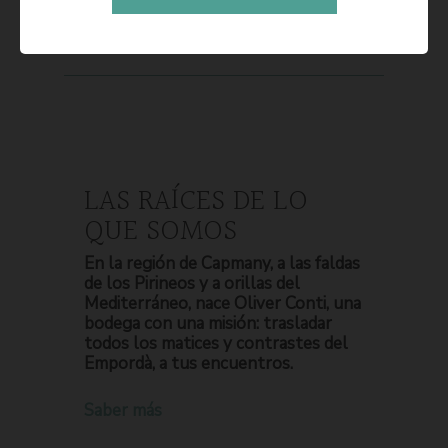
LAS RAÍCES DE LO
QUE SOMOS
En la región de Capmany, a las faldas
de los Pirineos y a orillas del
Mediterráneo, nace Oliver Conti, una
bodega con una misión: trasladar
todos los matices y contrastes del
Empordà, a tus encuentros.
Saber más