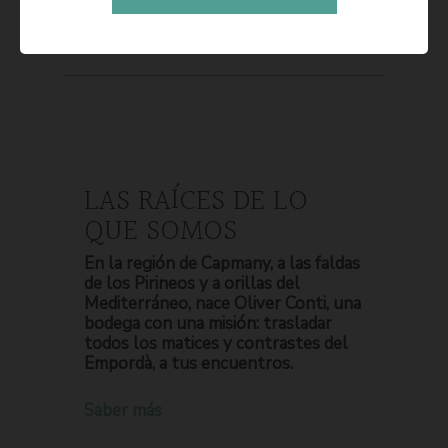
LAS RAÍCES DE LO
QUE SOMOS
En la región de Capmany, a las faldas
de los Pirineos y a orillas del
Mediterráneo, nace Oliver Conti, una
bodega con una misión: trasladar
todos los matices y contrastes del
Empordà, a tus encuentros.
Saber más