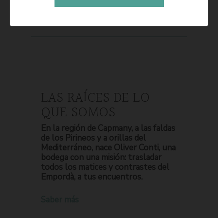
LAS RAÍCES DE LO
QUE SOMOS
En la región de Capmany, a las faldas
de los Pirineos y a orillas del
Mediterráneo, nace Oliver Conti, una
bodega con una misión: trasladar
todos los matices y contrastes del
Empordà, a tus encuentros.
Saber más