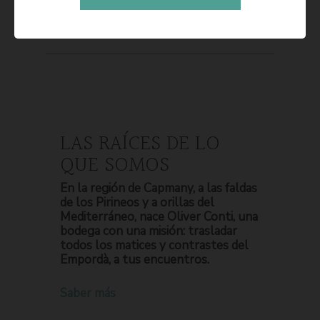
LAS RAÍCES DE LO
QUE SOMOS
En la región de Capmany, a las faldas
de los Pirineos y a orillas del
Mediterráneo, nace Oliver Conti, una
bodega con una misión: trasladar
todos los matices y contrastes del
Empordà, a tus encuentros.
Saber más