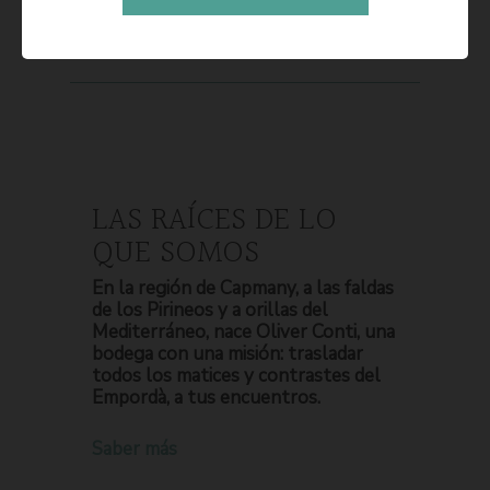
LAS RAÍCES DE LO
QUE SOMOS
En la región de Capmany, a las faldas
de los Pirineos y a orillas del
Mediterráneo, nace Oliver Conti, una
bodega con una misión: trasladar
todos los matices y contrastes del
Empordà, a tus encuentros.
Saber más