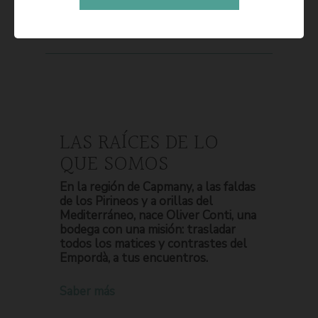
LAS RAÍCES DE LO
QUE SOMOS
En la región de Capmany, a las faldas
de los Pirineos y a orillas del
Mediterráneo, nace Oliver Conti, una
bodega con una misión: trasladar
todos los matices y contrastes del
Empordà, a tus encuentros.
Saber más