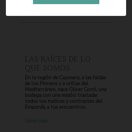
LAS RAÍCES DE LO
QUE SOMOS
En la región de Capmany, a las faldas
de los Pirineos y a orillas del
Mediterráneo, nace Oliver Conti, una
bodega con una misión: trasladar
todos los matices y contrastes del
Empordà, a tus encuentros.
Saber más