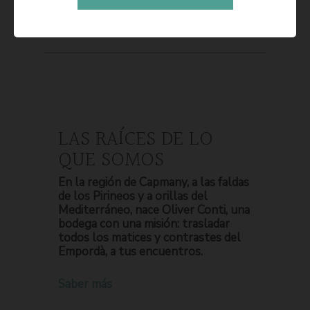
LAS RAÍCES DE LO
QUE SOMOS
En la región de Capmany, a las faldas
de los Pirineos y a orillas del
Mediterráneo, nace Oliver Conti, una
bodega con una misión: trasladar
todos los matices y contrastes del
Empordà, a tus encuentros.
Saber más