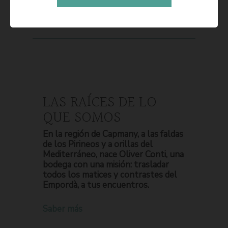
LAS RAÍCES DE LO
QUE SOMOS
En la región de Capmany, a las faldas
de los Pirineos y a orillas del
Mediterráneo, nace Oliver Conti, una
bodega con una misión: trasladar
todos los matices y contrastes del
Empordà, a tus encuentros.
Saber más