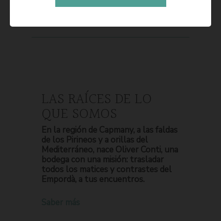
LAS RAÍCES DE LO
QUE SOMOS
En la región de Capmany, a las faldas
de los Pirineos y a orillas del
Mediterráneo, nace Oliver Conti, una
bodega con una misión: trasladar
todos los matices y contrastes del
Empordà, a tus encuentros.
Saber más