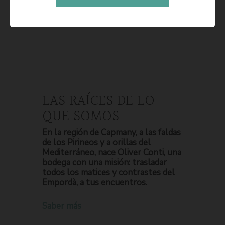
LAS RAÍCES DE LO
QUE SOMOS
En la región de Capmany, a las faldas
de los Pirineos y a orillas del
Mediterráneo, nace Oliver Conti, una
bodega con una misión: trasladar
todos los matices y contrastes del
Empordà, a tus encuentros.
Saber más