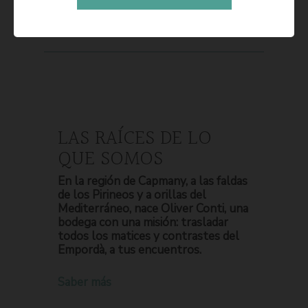
LAS RAÍCES DE LO
QUE SOMOS
En la región de Capmany, a las faldas
de los Pirineos y a orillas del
Mediterráneo, nace Oliver Conti, una
bodega con una misión: trasladar
todos los matices y contrastes del
Empordà, a tus encuentros.
Saber más