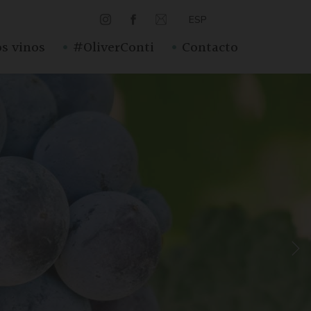
ESP
·
·
s vinos
#OliverConti
Contacto