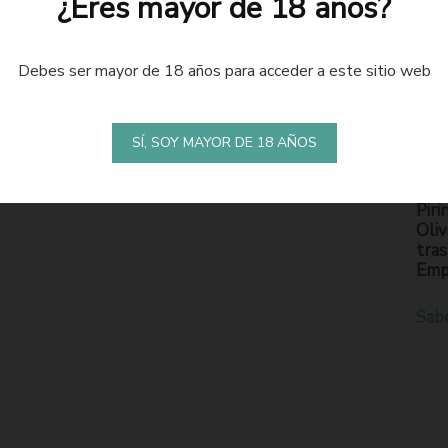
¿Eres mayor de 18 años?
Debes ser mayor de 18 años para acceder a este sitio web
LA
S
SÍ, SOY MAYOR DE 18 AÑOS
En l
Piri
Oliv
tras
Emp
Sab