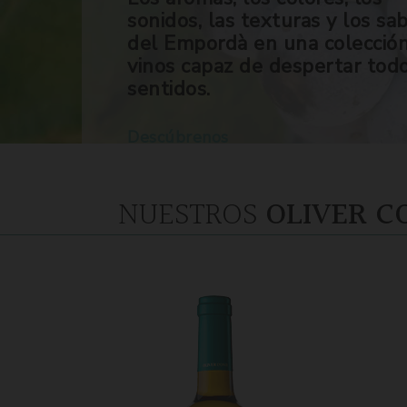
sonidos, las texturas y los sa
del Empordà en una colecció
vinos capaz de despertar tod
sentidos.
Descúbrenos
NUESTROS
OLIVER C