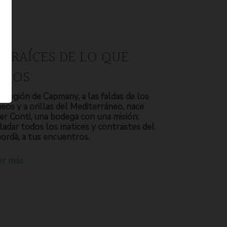
S RAÍCES DE LO QUE
OMOS
a región de Capmany, a las faldas de los
neos y a orillas del Mediterráneo, nace
er Conti, una bodega con una misión:
ladar todos los matices y contrastes del
ordà, a tus encuentros.
er más