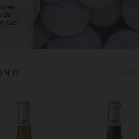
bores
n de
os tus
ONTI
NUE