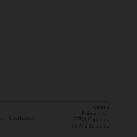
Girona
Puignau, s/n
i
Contacto
17750, Capmany
+ 34 972 19 31 61