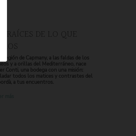
S RAÍCES DE LO QUE
OMOS
a región de Capmany, a las faldas de los
neos y a orillas del Mediterráneo, nace
er Conti, una bodega con una misión:
ladar todos los matices y contrastes del
ordà, a tus encuentros.
er más