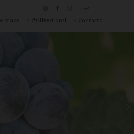
ESP
·
·
s vinos
#OliverConti
Contacto