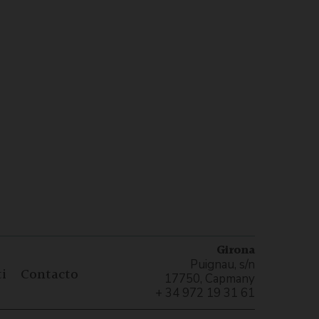
Girona
Puignau, s/n
i
Contacto
17750, Capmany
+ 34 972 19 31 61