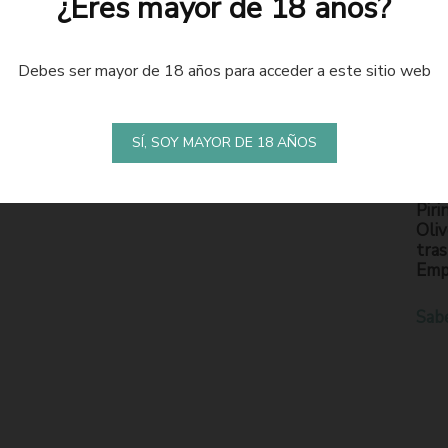
¿Eres mayor de 18 años?
Debes ser mayor de 18 años para acceder a este sitio web
LA
S
SÍ, SOY MAYOR DE 18 AÑOS
En l
Piri
Oliv
tras
Emp
Sab