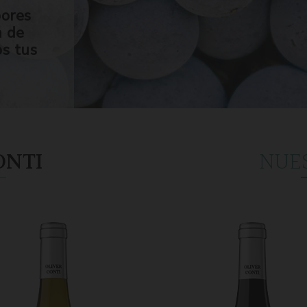
bores
n de
os tus
ONTI
NUE