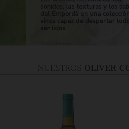
sonidos, las texturas y los sa
del Empordà en una colecció
vinos capaz de despertar tod
sentidos.
Descúbrenos
NUESTROS
OLIVER C