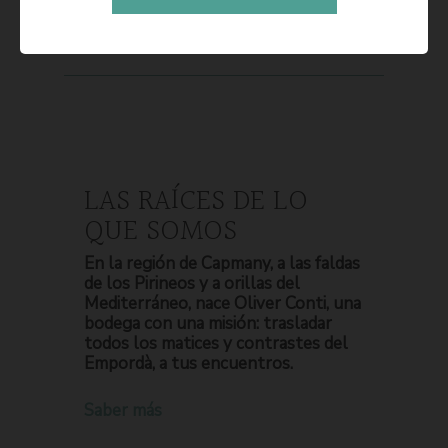
LAS RAÍCES DE LO
QUE SOMOS
En la región de Capmany, a las faldas
de los Pirineos y a orillas del
Mediterráneo, nace Oliver Conti, una
bodega con una misión: trasladar
todos los matices y contrastes del
Empordà, a tus encuentros.
Saber más