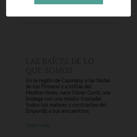
LAS RAÍCES DE LO
QUE SOMOS
En la región de Capmany, a las faldas
de los Pirineos y a orillas del
Mediterráneo, nace Oliver Conti, una
bodega con una misión: trasladar
todos los matices y contrastes del
Empordà, a tus encuentros.
Saber más