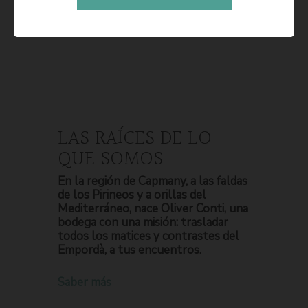
LAS RAÍCES DE LO
QUE SOMOS
En la región de Capmany, a las faldas
de los Pirineos y a orillas del
Mediterráneo, nace Oliver Conti, una
bodega con una misión: trasladar
todos los matices y contrastes del
Empordà, a tus encuentros.
Saber más