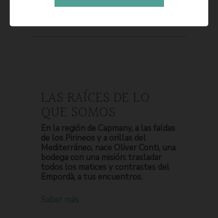
LAS RAÍCES DE LO
QUE SOMOS
En la región de Capmany, a las faldas
de los Pirineos y a orillas del
Mediterráneo, nace Oliver Conti, una
bodega con una misión: trasladar
todos los matices y contrastes del
Empordà, a tus encuentros.
Saber más