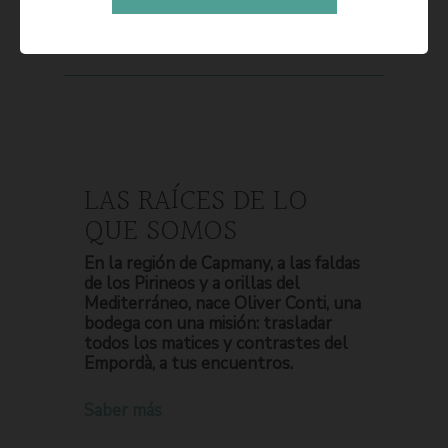
LAS RAÍCES DE LO
QUE SOMOS
En la región de Capmany, a las faldas
de los Pirineos y a orillas del
Mediterráneo, nace Oliver Conti, una
bodega con una misión: trasladar
todos los matices y contrastes del
Empordà, a tus encuentros.
Saber más