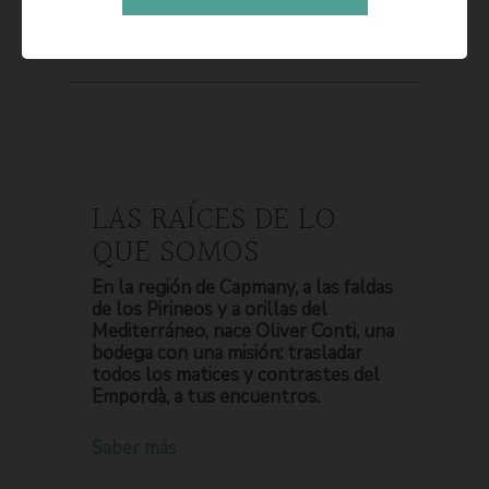
LAS RAÍCES DE LO
QUE SOMOS
En la región de Capmany, a las faldas
de los Pirineos y a orillas del
Mediterráneo, nace Oliver Conti, una
bodega con una misión: trasladar
todos los matices y contrastes del
Empordà, a tus encuentros.
Saber más