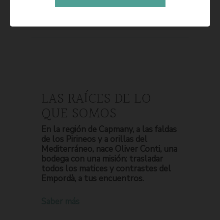
LAS RAÍCES DE LO
QUE SOMOS
En la región de Capmany, a las faldas
de los Pirineos y a orillas del
Mediterráneo, nace Oliver Conti, una
bodega con una misión: trasladar
todos los matices y contrastes del
Empordà, a tus encuentros.
Saber más