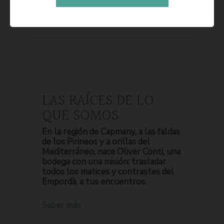
LAS RAÍCES DE LO
QUE SOMOS
En la región de Capmany, a las faldas
de los Pirineos y a orillas del
Mediterráneo, nace Oliver Conti, una
bodega con una misión: trasladar
todos los matices y contrastes del
Empordà, a tus encuentros.
Saber más