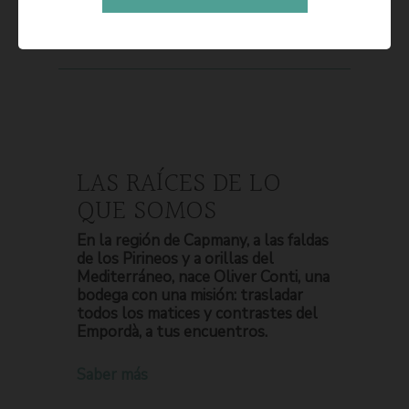
LAS RAÍCES DE LO
QUE SOMOS
En la región de Capmany, a las faldas
de los Pirineos y a orillas del
Mediterráneo, nace Oliver Conti, una
bodega con una misión: trasladar
todos los matices y contrastes del
Empordà, a tus encuentros.
Saber más