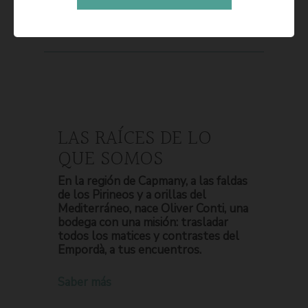
LAS RAÍCES DE LO
QUE SOMOS
En la región de Capmany, a las faldas
de los Pirineos y a orillas del
Mediterráneo, nace Oliver Conti, una
bodega con una misión: trasladar
todos los matices y contrastes del
Empordà, a tus encuentros.
Saber más